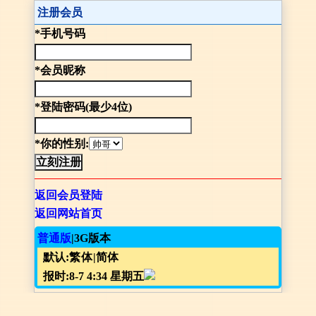
注册会员
*手机号码
*会员昵称
*登陆密码(最少4位)
*你的性别:
返回会员登陆
返回网站首页
普通版
|3G版本
默认:
繁体
|简体
报时:8-7 4:34 星期五